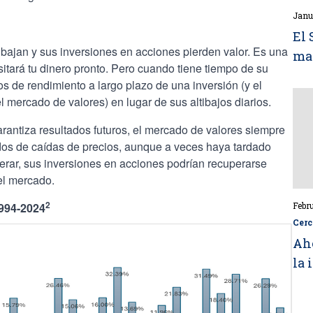
Janu
El 
ajan y sus inversiones en acciones pierden valor. Es una
mas
sitará tu dinero pronto. Pero cuando tiene tiempo de su
s de rendimiento a largo plazo de una inversión (y el
l mercado de valores) en lugar de sus altibajos diarios.
antiza resultados futuros, el mercado de valores siempre
os de caídas de precios, aunque a veces haya tardado
rar, sus inversiones en acciones podrían recuperarse
el mercado.
2
Febr
994-2024
Cerc
Aho
la 