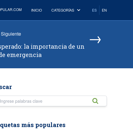
OPULAR.COM
INICIO
CATEGORÍAS
ES
EN
→
Siguiente
sperado: la importancia de un
de emergencia
scar
ese palabras clave
iquetas más populares