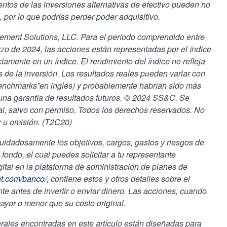
ientos de las inversiones alternativas de efectivo pueden no
, por lo que podrías perder poder adquisitivo.
ement Solutions, LLC.
Para el período comprendido entre
rzo de 2024, las acciones están representadas por el índice
ctamente en un índice. El rendimiento del índice no refleja
s de la inversión. Los resultados reales pueden variar con
benchmarks”en inglés) y probablemente habrían sido más
una garantía de resultados futuros. © 2024 SS&C. Se
ial, salvo con permiso. Todos los derechos reservados. No
r u omisión. (T2C20)
cuidadosamente los objetivos, cargos, gastos y riesgos de
 fondo, el cual puedes solicitar a tu representante
digital en la plataforma de administración de planes de
nt.com/banco/
, contiene estos y otros detalles sobre el
e antes de invertir o enviar dinero. Las acciones, cuando
ayor o menor que su costo original.
rales encontradas en este artículo están diseñadas para