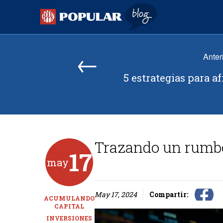
Skip to content
Popular Blog
←
Anter
5 estrategias para af
Trazando un rumbo
17
may
May 17, 2024
Compartir:
ACUMULANDO
CAPITAL
INVERSIONES