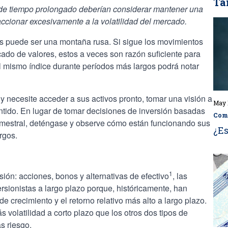
Ta
e de tiempo prolongado deberían considerar mantener una
eaccionar excesivamente a la volatilidad del mercado.
es puede ser una montaña rusa. Si sigue los movimientos
cado de valores, estos a veces son razón suficiente para
l mismo índice durante períodos más largos podrá notar
y necesite acceder a sus activos pronto, tomar una visión a
May 
tido. En lugar de tomar decisiones de inversión basadas
Com
trimestral, deténgase y observe cómo están funcionando sus
¿Es
rgos.
1
rsión: acciones, bonos y alternativas de efectivo
, las
ersionistas a largo plazo porque, históricamente, han
e crecimiento y el retorno relativo más alto a largo plazo.
 volatilidad a corto plazo que los otros dos tipos de
s riesgo.