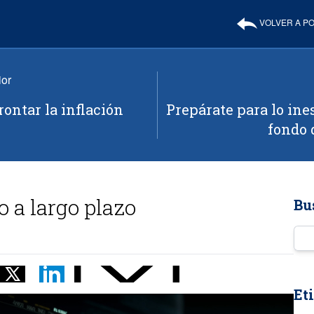
VOLVER A P
ior
rontar la inflación
Prepárate para lo ine
fondo 
 a largo plazo
Bu
Ingr
Et