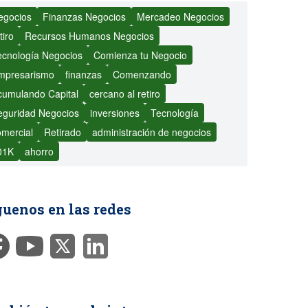
egocios
Finanzas Negocios
Mercadeo Negocios
tiro
Recursos Humanos Negocios
ecnología Negocios
Comienza tu Negocio
mpresarismo
finanzas
Comenzando
cumulando Capital
cercano al retiro
eguridad Negocios
inversiones
Tecnología
omercial
Retirado
administración de negocios
01K
ahorro
guenos en las redes