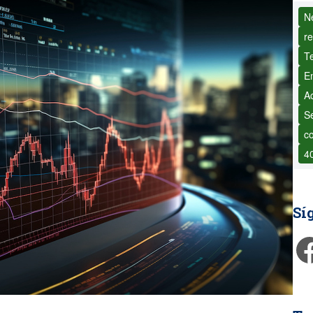
N
re
T
E
A
S
c
4
Sí