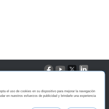
ones de Privacidad
cepta el uso de cookies en su dispositivo para mejorar la navegación
ayudar en nuestros esfuerzos de publicidad y brindarle una experiencia
no debe considerarse como un consejo de ningún tipo, ni como una
us necesidades individuales. Al proveer esta información, suponemos
de la política de privacidad y las prácticas de seguridad de Popular.