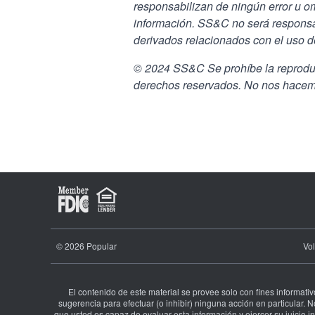
responsabilizan de ningún error u om
información. SS&C no será responsa
derivados relacionados con el uso de
© 2024 SS&C Se prohíbe la reproducc
derechos reservados. No nos hacem
© 2026 Popular
Vo
El contenido de este material se provee solo con fines informat
sugerencia para efectuar (o inhibir) ninguna acción en particular.
que usted es capaz de evaluar esta información y ejercer su juicio i