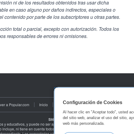
isión ni de los resultados obtenidos tras usar dicha
ble en caso alguno por daños indirectos, especiales o
l contenido por parte de los subscriptores u otras partes.
ión total o parcial, excepto con autorización. Todos los
os responsables de errores ni omisiones.
Configuración de Cookies
lver a Popular.com
Inicio
Condiciones y Términos de Uso
Tus Opci
Al hacer clic en "Aceptar todo", usted a
del sitio web, analizar el uso del sitio, 
Sitio web de terceros:
web más personalizada.
ivos y educativos, y puede no ser aplicable a todas las situaciones. Su contenido 
 No incluye, ni tiene en cuenta todos los factores que pueden ser relevantes para s
ndependiente. Los comentarios y/o enlaces que provean los usuarios pueden diferir 